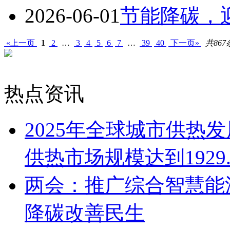
2026-06-01
节能降碳，
«上一页
1
2
…
3
4
5
6
7
…
39
40
下一页»
共867
热点资讯
2025年全球城市供热
供热市场规模达到1929
两会：推广综合智慧能
降碳改善民生